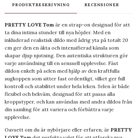
PRODUKTBESKRIVNING
RECENSIONER
PRETTY LOVE Tom
är en strap-on designad för att
ta dina intima stunder till nya höjder. Med en
inkluderad realistisk dildo med ådrig yta på totalt 20
cm ger den en äkta och intensifierad känsla som
skapar djup njutning. Den autentiska strukturen gör
varje användning till en sensuell upplevelse. Fäst
dildon enkelt på selen med hjälp av den kraftfulla
sugkoppen som sitter fast ordentligt, vilket ger full
kontroll och stabilitet under hela leken. Selen är både
flexibel och bekväm, designad för att passa alla
kroppstyper, och kan användas med andra dildos från
din samling för att variera och förbättra varje
upplevelse.
Oavsett om du är nybörjare eller erfaren, är
PRETTY
LOVE Tom
det perfekta valet för att utforska nya