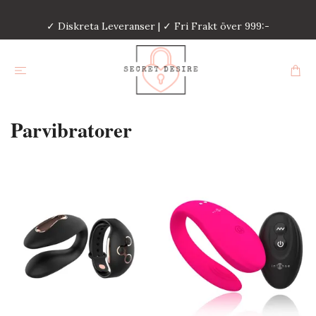
✓ Diskreta Leveranser | ✓ Fri Frakt över 999:-
Parvibratorer