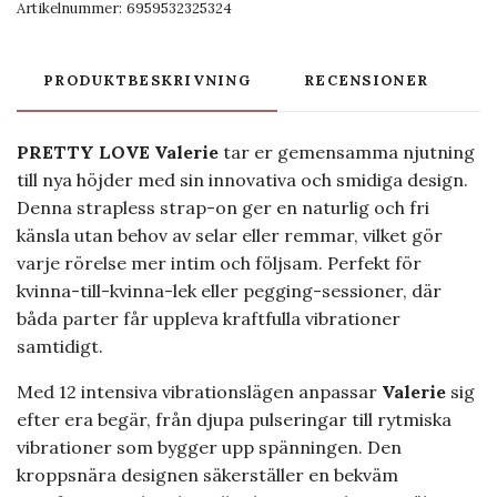
Artikelnummer:
6959532325324
PRODUKTBESKRIVNING
RECENSIONER
PRETTY LOVE Valerie
tar er gemensamma njutning
till nya höjder med sin innovativa och smidiga design.
Denna strapless strap-on ger en naturlig och fri
känsla utan behov av selar eller remmar, vilket gör
varje rörelse mer intim och följsam. Perfekt för
kvinna-till-kvinna-lek eller pegging-sessioner, där
båda parter får uppleva kraftfulla vibrationer
samtidigt.
Med 12 intensiva vibrationslägen anpassar
Valerie
sig
efter era begär, från djupa pulseringar till rytmiska
vibrationer som bygger upp spänningen. Den
kroppsnära designen säkerställer en bekväm