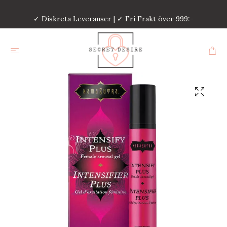
✓ Diskreta Leveranser | ✓ Fri Frakt över 999:-