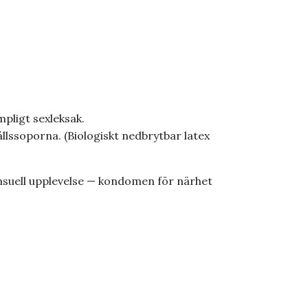
pligt sexleksak.
ållssoporna. (Biologiskt nedbrytbar latex
nsuell upplevelse — kondomen för närhet