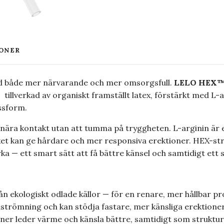
ONER
und både mer närvarande och mer omsorgsfull.
LELO HEX™
 tillverkad av organiskt framställt latex, förstärkt med L
ssform.
ära kontakt utan att tumma på tryggheten. L-arginin är en
lket kan ge hårdare och mer responsiva erektioner. HEX-
rka — ett smart sätt att få bättre känsel och samtidigt ett 
rån ekologiskt odlade källor — för en renare, mer hållbar pr
strömning och kan stödja fastare, mer känsliga erektioner
er leder värme och känsla bättre, samtidigt som struktur