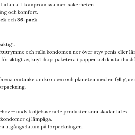
t utan att kompromissa med säkerheten.
ing och komfort.
ack
och
36-pack
.
iktigt.
tutrymme och rulla kondomen ner över styv penis eller läm
försiktigt av, knyt ihop, paketera i papper och kasta i hush
 förena omtanke om kroppen och planeten med en fyllig, se
örpackning.
ehov — undvik oljebaserade produkter som skadar latex.
xkondomer ej lämpliga.
lera utgångsdatum på förpackningen.