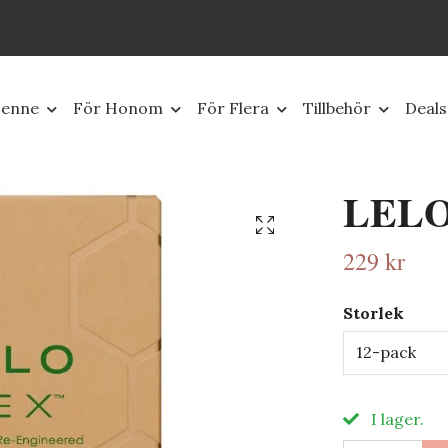
Henne
För Honom
För Flera
Tillbehör
Deals
LELO
229 kr
Storlek
12-pack
I lager.