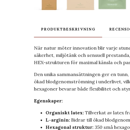
PRODUKTBESKRIVNING
RECENSI
När natur möter innovation blir varje st
säkerhet, miljötänk och sensuell prestanda,
HEX-strukturen för maximal känsla och pa
Den unika sammansättningen ger en tunn, n
ökad blodgenomströmning i underlivet, vi
hexagoner bevarar både flexibilitet och sty
Egenskaper:
Organiskt latex:
Tillverkat av latex f
L-arginin:
Bidrar till ökad blodgenom
Hexagonal struktur:
350 små hexagon