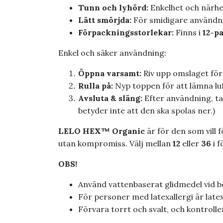
Tunn och lyhörd:
Enkelhet och närhe
Lätt smörjda:
För smidigare användn
Förpackningsstorlekar:
Finns i
12-p
Enkel och säker användning:
Öppna varsamt:
Riv upp omslaget förs
Rulla på:
Nyp toppen för att lämna luf
Avsluta & släng:
Efter användning, ta 
betyder inte att den ska spolas ner.)
LELO HEX™ Organic
är för den som vill
utan kompromiss. Välj mellan
12
eller
36
i f
OBS!
Använd vattenbaserat glidmedel vid b
För personer med latexallergi är late
Förvara torrt och svalt, och kontrol