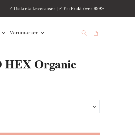
✓ Diskreta Leveranser | ✓ Fri Frakt över 999:-
Varumärken
 HEX Organic