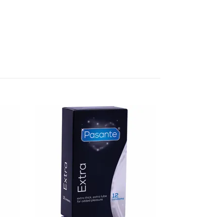
SKINS Natura
189 kr