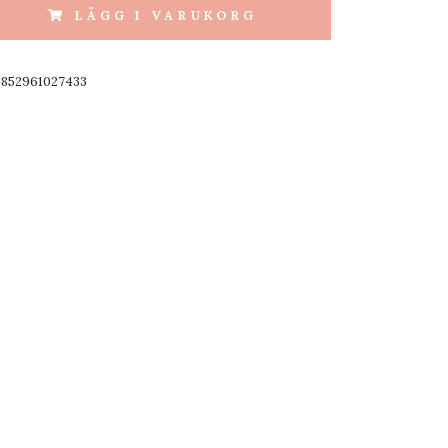
LÄGG I VARUKORG
8852961027433