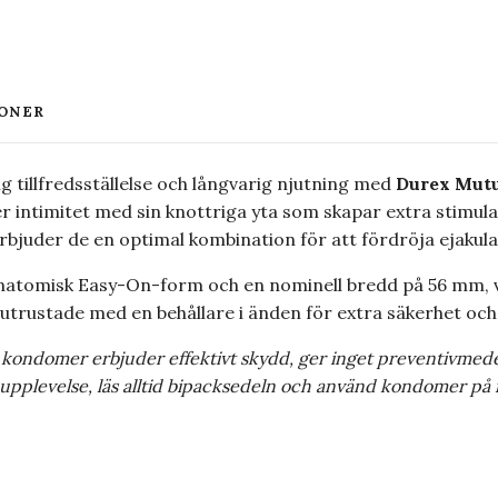
ONER
g tillfredsställelse och långvarig njutning med
Durex Mut
 intimitet med sin knottriga yta som skapar extra stimu
rbjuder de en optimal kombination för att fördröja ejakula
natomisk Easy-On-form och en nominell bredd på 56 mm, v
utrustade med en behållare i änden för extra säkerhet och
kondomer erbjuder effektivt skydd, ger inget preventivmedel
 upplevelse, läs alltid bipacksedeln och använd kondomer på r