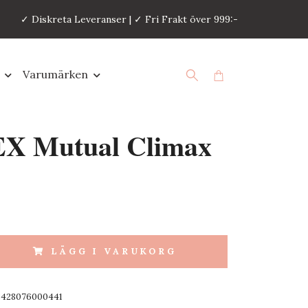
✓ Diskreta Leveranser | ✓ Fri Frakt över 999:-
Varumärken
X Mutual Climax
LÄGG I VARUKORG
8428076000441