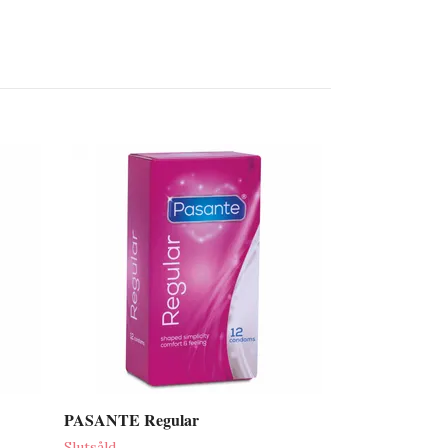
PASANTE Gl
199 kr
PASANTE Regular
Slutsåld