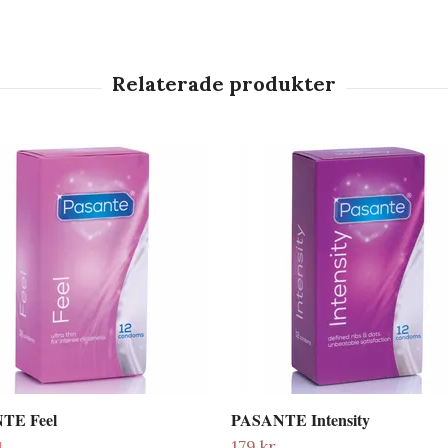
TE Feel
PASANTE Intensity
179 kr
d