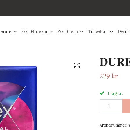
Henne
För Honom
För Flera
Tillbehör
Deals
DURE
229 kr
I lager.
Artikelnummer: