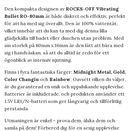
Den kompakta designen av
ROCKS-OFF Vibrating
Bullet RO-80mm
är både diskret och effektiv, perfekt
för att ha med sig överallt. Den är 100% vattentät,
vilket innebär att du kan ta med dig denna lilla
glädjekälla till badet eller duschen utan problem. Med
sin storlek på 80mm x 16mm är den lätt att bära med
sig i handväskan, så att du alltid är redo för ett
ögonblick av intensiv njutning.
Finns i fyra fantastiska färger:
Midnight Metal, Gold,
Color Changin
och
Rainbow
. Oavsett vilken du väljer,
är du garanterad en unik och uppslukande upplevelse.
Batterier är inkluderade, och produkten använder ett
1.5V LR1/N-batteri som ger långvarig och tillförlitlig
prestanda.
Utmaningen är enkel – prova dem, älska dem och
samla på dem! Förbered dig för en sexig upplevelse