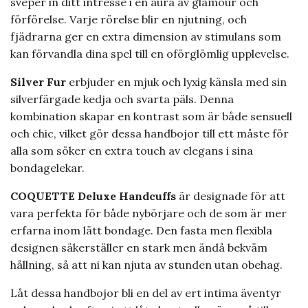
sveper in ditt intresse i en aura av glamour och
förförelse. Varje rörelse blir en njutning, och
fjädrarna ger en extra dimension av stimulans som
kan förvandla dina spel till en oförglömlig upplevelse.
Silver Fur
erbjuder en mjuk och lyxig känsla med sin
silverfärgade kedja och svarta päls. Denna
kombination skapar en kontrast som är både sensuell
och chic, vilket gör dessa handbojor till ett måste för
alla som söker en extra touch av elegans i sina
bondagelekar.
COQUETTE Deluxe Handcuffs
är designade för att
vara perfekta för både nybörjare och de som är mer
erfarna inom lätt bondage. Den fasta men flexibla
designen säkerställer en stark men ändå bekväm
hållning, så att ni kan njuta av stunden utan obehag.
Låt dessa handbojor bli en del av ert intima äventyr