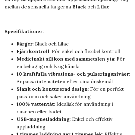
mellan de sensuella färgerna
Black
och
Lilac
Specifikationer:
Färger
: Black och Lilac
Fjärrkontroll
: För enkel och flexibel kontroll
Medicinskt silikon med sammetslen yta
: För
en behaglig och lyxig känsla
10 kraftfulla vibrations- och pulseringsnivåer
:
Anpassa intensiteten efter dina önskemål
Slank och konturerad design
: För en perfekt
passform och säker användning
100% vattentät
: Idealisk för användning i
duschen eller badet
USB-magnetladdning
: Enkel och effektiv
uppladdning
1 timmes laddning ger 1 timmes lek
: Effektiv