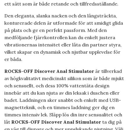
ett sätt som är både retande och tillfredsställande.
Den eleganta, slanka nacken och den långsträckta,
konturerade delen är utformade för att smidigt glida
på plats och ge en perfekt passform. Med den
medföljande fjärrkontrollen kan du enkelt justera
vibrationernas intensitet eller låta din partner styra,
vilket skapar en dynamisk och njutbar upplevelse för
er båda.
ROCKS-OFF Discover Anal Stimulator
är tillverkad
av högkvalitativt medicinskt silikon som är både mjukt
och sensuellt, och dess 100% vattentäta design
innebär att du kan njuta av din leksak i duschen eller
badet. Laddningen sker snabbt och enkelt med USB-
magnetteknik, och en timmes laddning ger dig en
timmes intensiv lek. Släpp lös din inre sensualitet och
låt
ROCKS-OFF Discover Anal Stimulator
ta dig på
en väg till djupare och mer uppslukande njutning. Välj